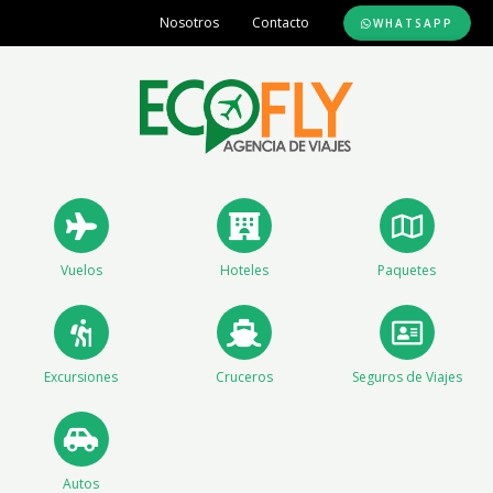
Ir
Nosotros
Contacto
WHATSAPP
al
contenido
Vuelos
Hoteles
Paquetes
Excursiones
Cruceros
Seguros de Viajes
Autos