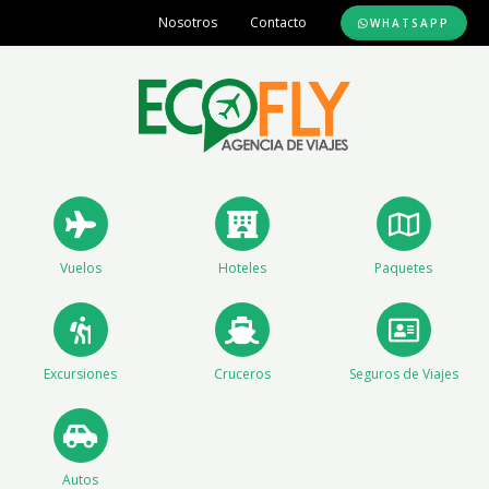
Ir
Nosotros
Contacto
WHATSAPP
al
contenido
Vuelos
Hoteles
Paquetes
Excursiones
Cruceros
Seguros de Viajes
Autos