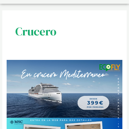
Crucero
Crucero
por
el
Mediterráneo,
ESPAÑA
–
FRANCIA
–
ITALIA
–
MALTA