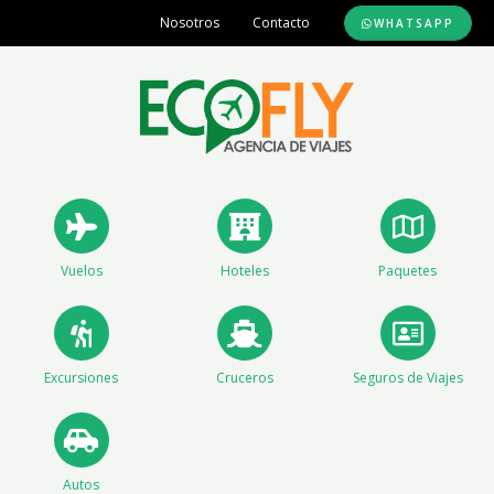
Ir
Nosotros
Contacto
WHATSAPP
al
contenido
Vuelos
Hoteles
Paquetes
Excursiones
Cruceros
Seguros de Viajes
Autos